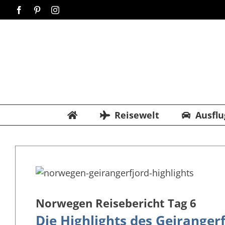
Zum
Facebook
Pinterest
Instagram
Inhalt
springen
Reisewelt
Ausflu
Norwegen Reisebericht Tag 6
Die Highlights des Geiranger