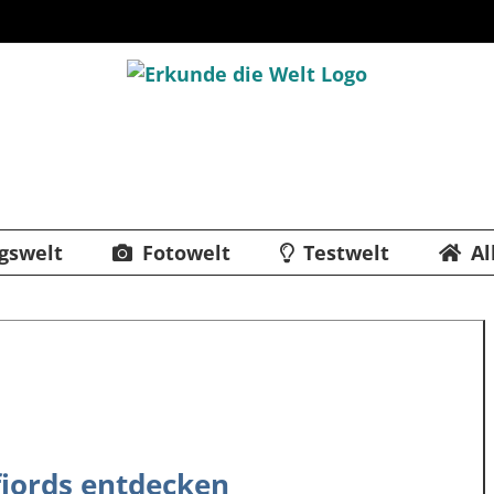
gswelt
Fotowelt
Testwelt
Al
fjords entdecken