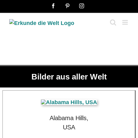
Zum
Facebook
Pinterest
Instagram
Inhalt
springen
Bilder aus aller Welt
Alabama Hills,
USA