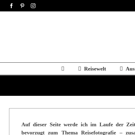
Zum
Facebook
Pinterest
Instagram
Inhalt
springen
Reisewelt
Aus
Auf dieser Seite werde ich im Laufe der Ze
bevorzugt zum Thema Reisefotografie – zusa