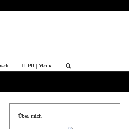
welt
PR | Media
Über mich