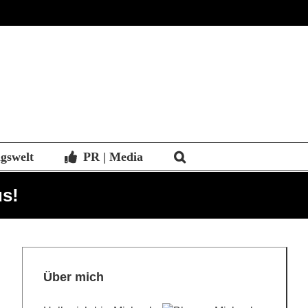
agswelt
PR | Media
us!
Über mich