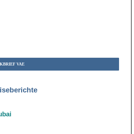
KBRIEF VAE
iseberichte
ubai