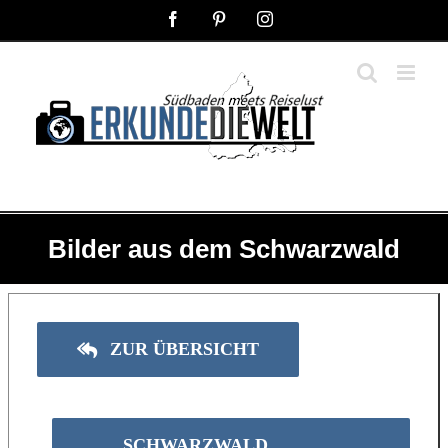
Zum
Facebook
Pinterest
Instagram
Inhalt
springen
Bilder aus dem Schwarzwald
ZUR ÜBERSICHT
SCHWARZWALD