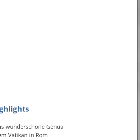
ghlights
chs wunderschöne Genua
dem Vatikan in Rom