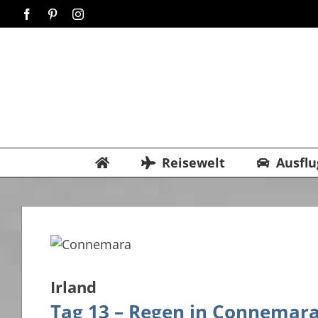
Zum
Facebook
Pinterest
Instagram
Inhalt
springen
Reisewelt
Ausflu
Irland
Tag 13 – Regen in Connemar