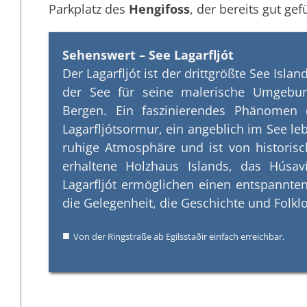
Parkplatz des
Hengifoss
, der bereits gut gefül
Sehenswert – See Lagarfljót
Der Lagarfljót ist der drittgrößte See Isla
der See für seine malerische Umgebu
Bergen. Ein faszinierendes Phänomen 
Lagarfljótsormur, ein angeblich im See le
ruhige Atmosphäre und ist von historisc
erhaltene Holzhaus Islands, das Húsav
Lagarfljót ermöglichen einen entspannte
die Gelegenheit, die Geschichte und Folkl
■
Von der Ringstraße ab Egilsstaðir einfach erreichbar.