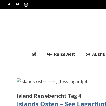
Zum
Facebook
Pinterest
Instagram
Inhalt
springen
Reisewelt
Ausflu
Island Reisebericht Tag 4
Islands Osten – See Lagarfl