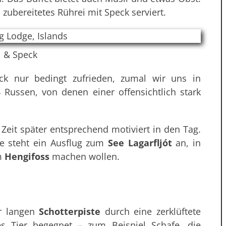
 zubereitetes Rührei mit Speck serviert.
i & Speck
ck nur bedingt zufrieden, zumal wir uns in
Russen, von denen einer offensichtlich stark
Zeit später entsprechend motiviert in den Tag.
e steht ein Ausflug zum
See Lagarfljót
an, in
m
Hengifoss
machen wollen.
er langen
Schotterpiste
durch eine zerklüftete
s Tier begegnet – zum Beispiel Schafe, die