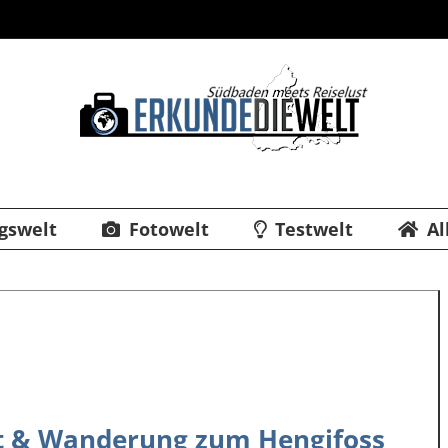
gswelt
Fotowelt
Testwelt
Al
jót & Wanderung zum Hengifoss