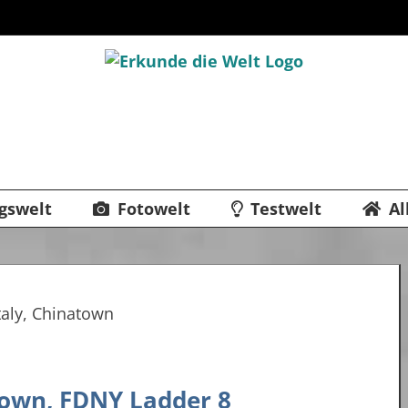
gswelt
Fotowelt
Testwelt
Al
atown, FDNY Ladder 8