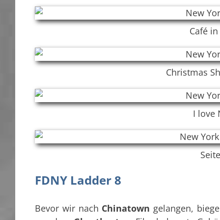
Café in 
Christmas Sho
I love
Seit
FDNY Ladder 8
Bevor wir nach
Chinatown
gelangen, biege