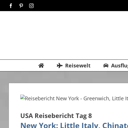
Zum
Facebook
Pinterest
Instagram
Inhalt
springen
Reisewelt
Ausflu
USA Reisebericht Tag 8
New York: Little Italy, Chin