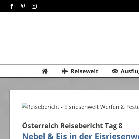
Zum
Facebook
Pinterest
Instagram
Inhalt
springen
Reisewelt
Ausflu
Österreich Reisebericht Tag 8
Nebel & Eis in der Eisriesen