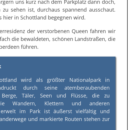
ärgern uns kurz nach dem Parkplatz dann doch,
ch zu sehen ist, durchaus spannend ausschaut.
ns hier in Schottland begegnen wird.
rresidenz der verstorbenen Queen fahren wir
nfach die bewaldeten, schönen Landstraßen, die
Aberdeen führen.
k
ttland wird als größter Nationalpark in
ndruckt durch seine atemberaubenden
 Berge, Täler, Seen und Flüsse, die zu
n wie Wandern, Klettern und anderen
ierwelt im Park ist äußerst vielfältig und
Wanderwege und markierte Routen stehen zur