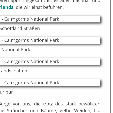
reiten Spur. Insgesamt ist es aber machbar und
rlands
, die wir einst befuhren.
Schottland Straßen
 National Park
 Landschaften
ur pur
rge vor uns, die trotz des stark bewölkten
ne Sträucher und Bäume, gelbe Weiden, lila