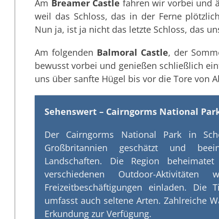
Am
Breamer Castle
fahren wir vorbei und 
weil das Schloss, das in der Ferne plötzli
Nun ja, ist ja nicht das letzte Schloss, das u
Am folgenden
Balmoral Castle
, der Somme
bewusst vorbei und genießen schließlich ei
uns über sanfte Hügel bis vor die Tore von 
Sehenswert – Cairngorms National Par
Der Cairngorms National Park in Scho
Großbritannien geschätzt und beei
Landschaften. Die Region beheimatet
verschiedenen Outdoor-Aktivitäte
Freizeitbeschäftigungen einladen. Die T
umfasst auch seltene Arten. Zahlreiche 
Erkundung zur Verfügung.