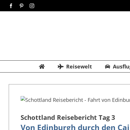
Zum
Facebook
Pinterest
Instagram
Inhalt
springen
Reisewelt
Ausflu
Schottland Reisebericht Tag 3
Von Edinburgh durch den Ca