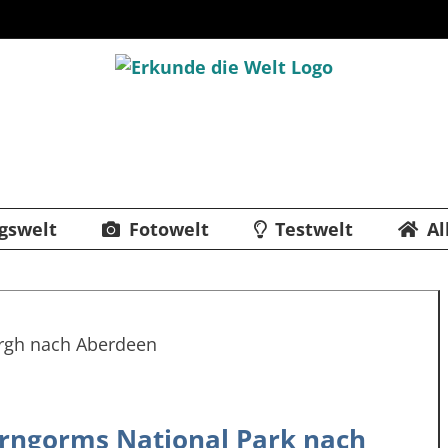
gswelt
Fotowelt
Testwelt
Al
irngorms National Park nach