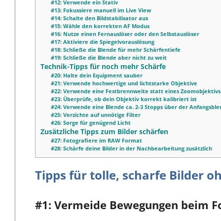
#12: Verwende ein Stativ
#13: Fokussiere manuell im Live View
#14: Schalte den Bildstabilisator aus
#15: Wähle den korrekten AF Modus
#16: Nutze einen Fernauslöser oder den Selbstauslöser
#17: Aktiviere die Spiegelvorauslösung
#18: Schließe die Blende für mehr Schärfentiefe
#19: Schließe die Blende aber nicht zu weit
Technik-Tipps für noch mehr Schärfe
#20: Halte dein Equipment sauber
#21: Verwende hochwertige und lichtstarke Objektive
#22: Verwende eine Festbrennweite statt eines Zoomobjektivs
#23: Überprüfe, ob dein Objektiv korrekt kalibriert ist
#24: Verwende eine Blende ca. 2-3 Stopps über der Anfangsbl
#25: Verzichte auf unnötige Filter
#26: Sorge für genügend Licht
Zusätzliche Tipps zum Bilder schärfen
#27: Fotografiere im RAW Format
#28: Schärfe deine Bilder in der Nachbearbeitung zusätzlich
Tipps für tolle, scharfe Bilder o
#1: Vermeide Bewegungen beim Fo