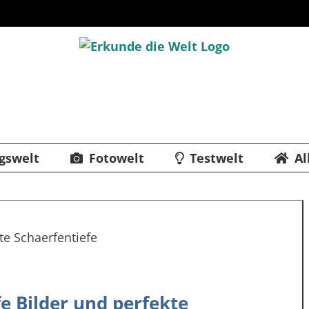
gswelt
Fotowelt
Testwelt
Al
fe Bilder und perfekte