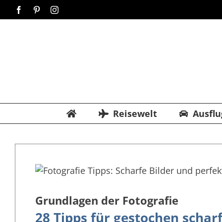
Zum
Facebook
Pinterest
Instagram
Inhalt
springen
Reisewelt
Ausflu
Grundlagen der Fotografie
28 Tipps für gestochen schar