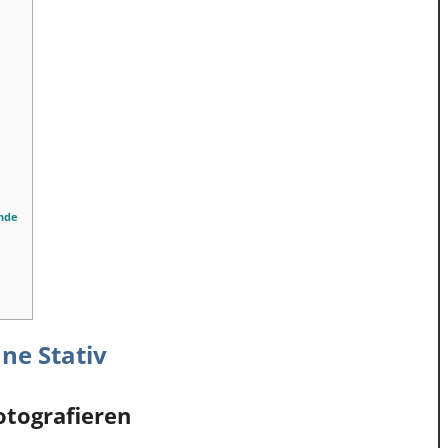
ende
hne Stativ
tografieren