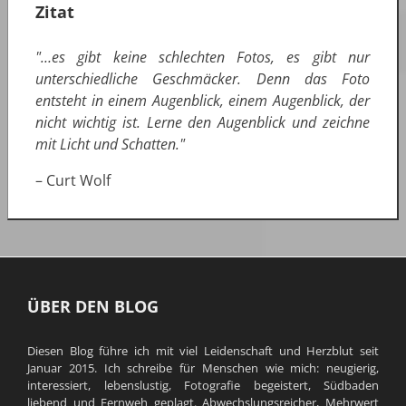
Zitat
"…es gibt keine schlechten Fotos, es gibt nur
unterschiedliche Geschmäcker. Denn das Foto
entsteht in einem Augenblick, einem Augenblick, der
nicht wichtig ist. Lerne den Augenblick und zeichne
mit Licht und Schatten."
– Curt Wolf
ÜBER DEN BLOG
Diesen Blog führe ich mit viel Leidenschaft und Herzblut seit
Januar 2015. Ich schreibe für Menschen wie mich: neugierig,
interessiert, lebenslustig, Fotografie begeistert, Südbaden
liebend und Fernweh geplagt. Abwechslungsreicher, Mehrwert