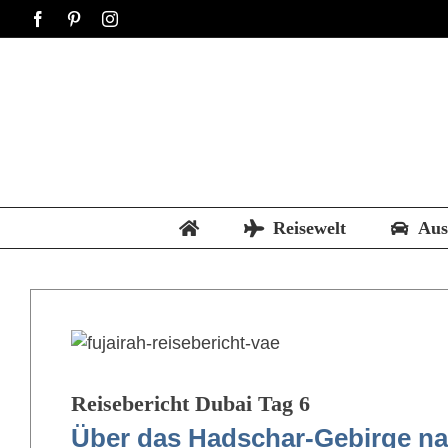
Zum
Facebook
Pinterest
Instagram
Inhalt
springen
Reisewelt
Aus
Reisebericht Dubai Tag 6
Über das Hadschar-Gebirge na