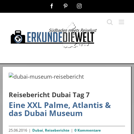
Zum
Facebook
Pinterest
Instagram
Inhalt
springen
Reisebericht Dubai Tag 7
Eine XXL Palme, Atlantis &
das Dubai Museum
25.06.2016
|
Dubai
,
Reiseberichte
|
0 Kommentare