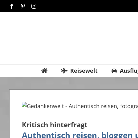
Zum
Facebook
Pinterest
Instagram
Inhalt
springen
Reisewelt
Ausflu
Kritisch hinterfragt
Authentisch reisen, bloggen 