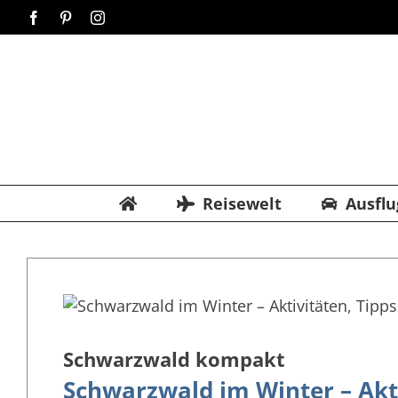
Zum
Facebook
Pinterest
Instagram
Inhalt
springen
Reisewelt
Ausflu
Schwarzwald kompakt
Schwarzwald im Winter – Akti