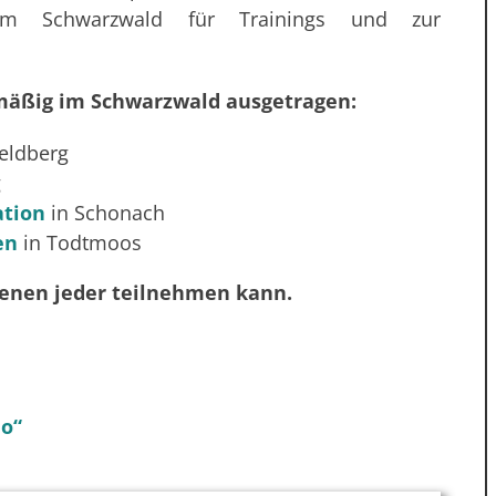
im Schwarzwald für Trainings und zur
mäßig im Schwarzwald ausgetragen:
eldberg
g
ation
in Schonach
en
in Todtmoos
denen jeder teilnehmen kann.
no“