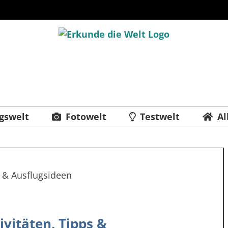
gswelt
Fotowelt
Testwelt
Al
vitäten, Tipps &