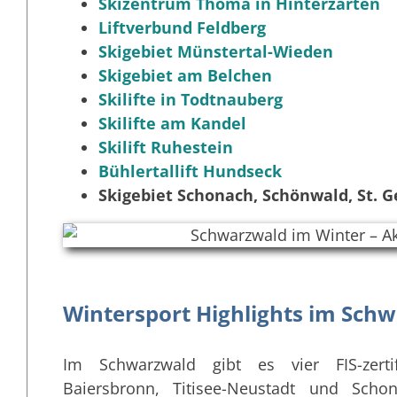
Skizentrum Thoma in Hinterzarten
Liftverbund Feldberg
Skigebiet Münstertal-Wieden
Skigebiet am Belchen
Skilifte in Todtnauberg
Skilifte am Kandel
Skilift Ruhestein
Bühlertallift Hundseck
Skigebiet Schonach, Schönwald, St. 
Wintersport Highlights im Sch
Im Schwarzwald gibt es vier FIS-zertif
Baiersbronn, Titisee-Neustadt und Scho