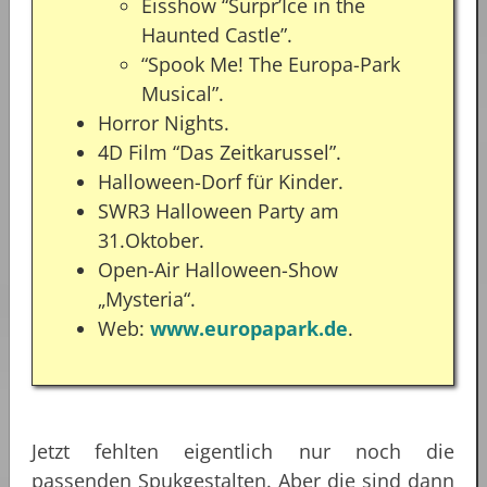
Eisshow “Surpr’Ice in the
Haunted Castle”.
“Spook Me! The Europa-Park
Musical”.
Horror Nights.
4D Film “Das Zeitkarussel”.
Halloween-Dorf für Kinder.
SWR3 Halloween Party am
31.Oktober.
Open-Air Halloween-Show
„Mysteria“.
Web:
www.europapark.de
.
Jetzt fehlten eigentlich nur noch die
passenden Spukgestalten. Aber die sind dann