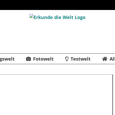
gswelt
Fotowelt
Testwelt
Al