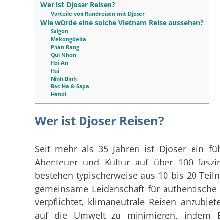
Wer ist Djoser Reisen?
Vorteile von Rundreisen mit Djoser
Wie würde eine solche Vietnam Reise aussehen?
Saigon
Mekongdelta
Phan Rang
Qui Nhon
Hoi An
Hui
Ninh Binh
Bac Ha & Sapa
Hanoi
Wer ist Djoser Reisen?
Seit mehr als 35 Jahren ist Djoser ein fü
Abenteuer und Kultur auf über 100 faszin
bestehen typischerweise aus 10 bis 20 Teiln
gemeinsame Leidenschaft für authentische R
verpflichtet, klimaneutrale Reisen anzubie
auf die Umwelt zu minimieren, indem 