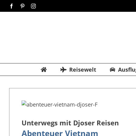
Zum
Facebook
Pinterest
Instagram
Inhalt
springen
Reisewelt
Ausflu
Unterwegs mit Djoser Reisen
Abenteuer Vietnam