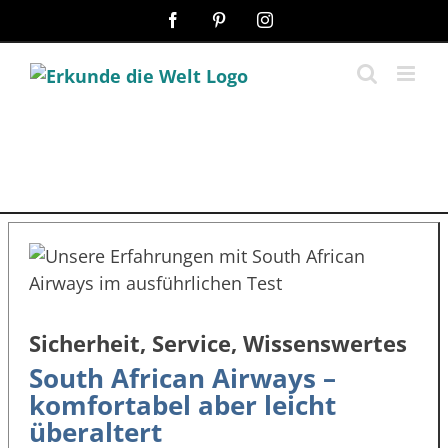
Zum
Facebook
Pinterest
Instagram
Inhalt
springen
Sicherheit, Service, Wissenswertes
South African Airways –
komfortabel aber leicht
überaltert