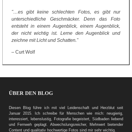
"…es gibt keine schlechten Fotos, es gibt nur
unterschiedliche Geschmäcker. Denn das Foto
entsteht in einem Augenblick, einem Augenblick,
der nicht wichtig ist. Lerne den Augenblick und
zeichne mit Licht und Schatten."
– Curt Wolf
ÜBER DEN BLOG
Diesen Blog führe ich mit viel Leidenschaft und Herzblut seit
Januar 2015. Ich schreibe für Menschen wie mich: neugierig,
interessiert, lebenslustig, Fotografie begeistert, Südbaden liebend
und Fernweh geplagt. Abwechslungsreicher, Mehrwert bietender
Content und qualitativ hochwertige Fotos sind mir sehr wichtig.