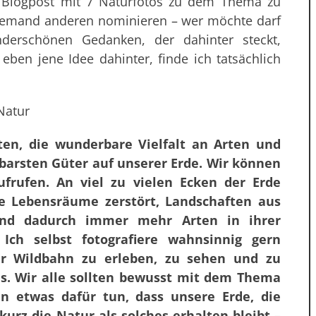
n Blogpost mit 7 Naturfotos zu dem Thema zu
niemand anderen nominieren – wer möchte darf
erschönen Gedanken, der dahinter steckt,
eben jene Idee dahinter, finde ich tatsächlich
ten, die wunderbare Vielfalt an Arten und
ostbarsten Güter auf unserer Erde. Wir können
ufrufen. An viel zu vielen Ecken der Erde
e Lebensräume zerstört, Landschaften aus
 und dadurch immer mehr Arten in ihrer
 Ich selbst fotografiere wahnsinnig gern
ier Wildbahn zu erleben, zu sehen und zu
es. Wir alle sollten bewusst mit dem Thema
n etwas dafür tun, dass unsere Erde, die
urz die Natur als solches erhalten bleibt –