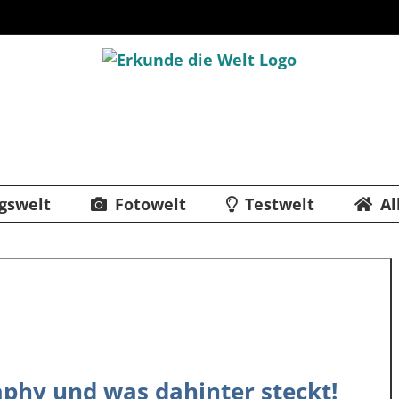
gswelt
Fotowelt
Testwelt
Al
phy‬ und was dahinter steckt!