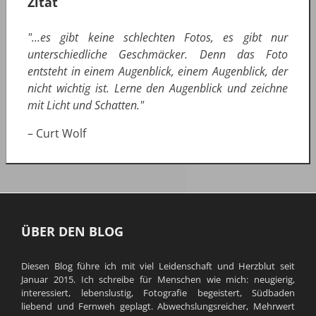
Zitat
"…es gibt keine schlechten Fotos, es gibt nur
unterschiedliche Geschmäcker. Denn das Foto
entsteht in einem Augenblick, einem Augenblick, der
nicht wichtig ist. Lerne den Augenblick und zeichne
mit Licht und Schatten."
– Curt Wolf
ÜBER DEN BLOG
Diesen Blog führe ich mit viel Leidenschaft und Herzblut seit
Januar 2015. Ich schreibe für Menschen wie mich: neugierig,
interessiert, lebenslustig, Fotografie begeistert, Südbaden
liebend und Fernweh geplagt. Abwechslungsreicher, Mehrwert