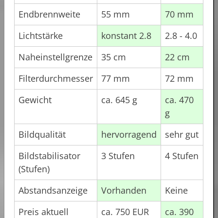
Endbrennweite
55 mm
70 mm
Lichtstärke
konstant 2.8
2.8 - 4.0
Naheinstellgrenze
35 cm
22 cm
Filterdurchmesser
77 mm
72 mm
Gewicht
ca. 645 g
ca. 470
g
Bildqualität
hervorragend
sehr gut
Bildstabilisator
3 Stufen
4 Stufen
(Stufen)
Abstandsanzeige
Vorhanden
Keine
Preis aktuell
ca. 750 EUR
ca. 390