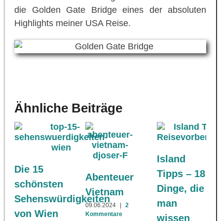
die Golden Gate Bridge eines der absoluten
Highlights meiner USA Reise.
Ähnliche Beiträge
Island
Die 15
Tipps – 18
Abenteuer
schönsten
Dinge, die
Vietnam
Sehenswürdigkeiten
man
09.06.2024
|
2
von Wien
Kommentare
wissen