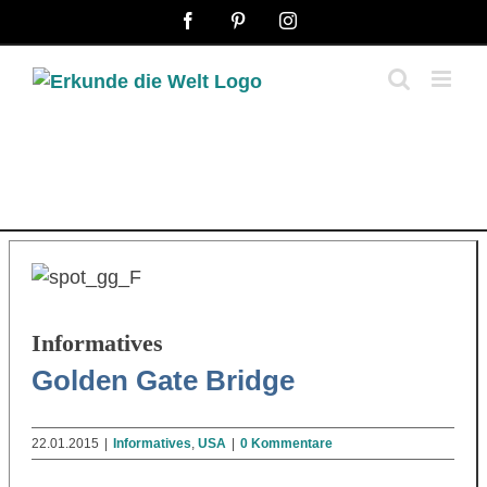
Zum
Facebook
Pinterest
Instagram
Inhalt
springen
Informatives
Golden Gate Bridge
22.01.2015
|
Informatives
,
USA
|
0 Kommentare