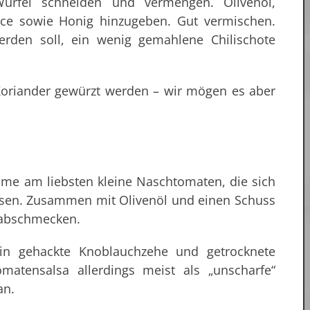
ürfel schneiden und vermengen. Olivenöl,
auce sowie Honig hinzugeben. Gut vermischen.
erden soll, ein wenig gemahlene Chilischote
Koriander gewürzt werden – wir mögen es aber
hme am liebsten kleine Naschtomaten, die sich
lassen. Zusammen mit Olivenöl und einen Schuss
z abschmecken.
ein gehackte Knoblauchzehe und getrocknete
omatensalsa allerdings meist als „unscharfe“
an.