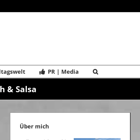
ltagswelt
PR | Media
h & Salsa
Über mich