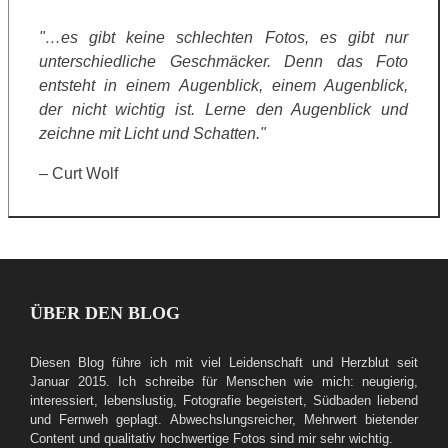
"…es gibt keine schlechten Fotos, es gibt nur
unterschiedliche Geschmäcker. Denn das Foto
entsteht in einem Augenblick, einem Augenblick,
der nicht wichtig ist. Lerne den Augenblick und
zeichne mit Licht und Schatten."
– Curt Wolf
ÜBER DEN BLOG
Diesen Blog führe ich mit viel Leidenschaft und Herzblut seit
Januar 2015. Ich schreibe für Menschen wie mich: neugierig,
interessiert, lebenslustig, Fotografie begeistert, Südbaden liebend
und Fernweh geplagt. Abwechslungsreicher, Mehrwert bietender
Content und qualitativ hochwertige Fotos sind mir sehr wichtig.