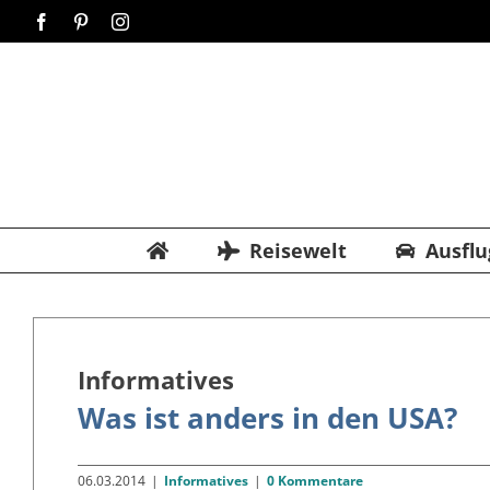
Zum
Facebook
Pinterest
Instagram
Inhalt
springen
Reisewelt
Ausflu
Informatives
Was ist anders in den USA?
06.03.2014
|
Informatives
|
0 Kommentare