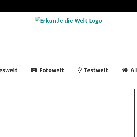
gswelt
Fotowelt
Testwelt
Al