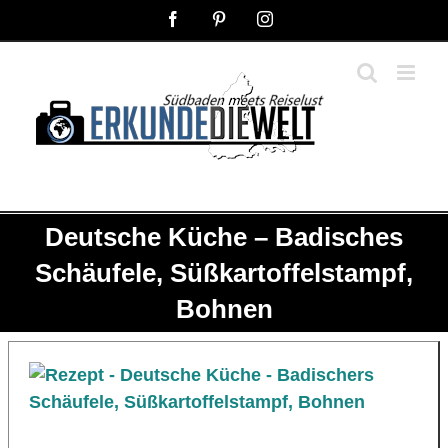
Zum
Facebook
Pinterest
Instagram
Inhalt
springen
Deutsche Küche – Badisches
Schäufele, Süßkartoffelstampf,
Bohnen