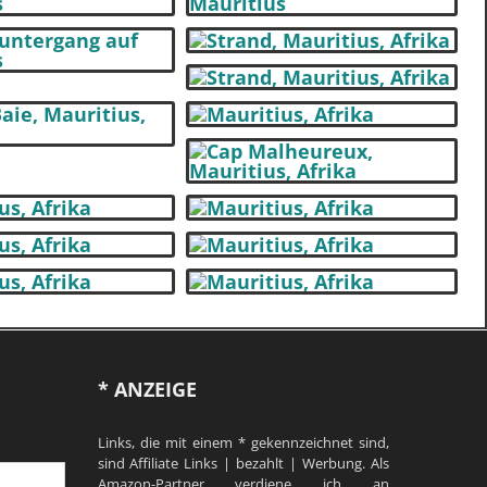
* ANZEIGE
Links, die mit einem * gekennzeichnet sind,
sind Affiliate Links | bezahlt | Werbung. Als
Amazon-Partner verdiene ich an