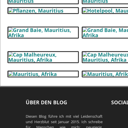
ÜBER DEN BLOG
SOCIA
Diesen Blog führe ich mit viel Leidenschaft
und Herzblut seit Januar 2015. Ich schreibe
für Menschen wie mich: neugierig,